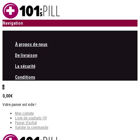
Navigation
À propos de nous
De livraison
La sécurité
Conditions
0
0,00€
Votre panier est vide !
Mon compte
Liste de souhaits (0)
Panier d’achat
Valider la commande