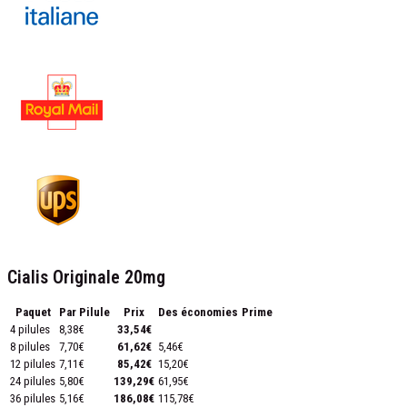
Cialis Originale 20mg
Paquet
Par Pilule
Prix
Des économies
Prime
4 pilules
8,38€
33,54€
8 pilules
7,70€
61,62€
5,46€
12 pilules
7,11€
85,42€
15,20€
24 pilules
5,80€
139,29€
61,95€
36 pilules
5,16€
186,08€
115,78€