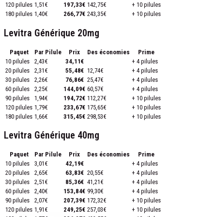
120 pilules
1,51€
197,33€
142,75€
+ 10 pilules
180 pilules
1,40€
266,77€
243,35€
+ 10 pilules
Levitra Générique 20mg
Paquet
Par Pilule
Prix
Des économies
Prime
10 pilules
2,43€
34,11€
+ 4 pilules
20 pilules
2,31€
55,48€
12,74€
+ 4 pilules
30 pilules
2,26€
76,86€
25,47€
+ 4 pilules
60 pilules
2,25€
144,09€
60,57€
+ 4 pilules
90 pilules
1,94€
194,72€
112,27€
+ 10 pilules
120 pilules
1,79€
233,67€
175,65€
+ 10 pilules
180 pilules
1,66€
315,45€
298,53€
+ 10 pilules
Levitra Générique 40mg
Paquet
Par Pilule
Prix
Des économies
Prime
10 pilules
3,01€
42,19€
+ 4 pilules
20 pilules
2,65€
63,83€
20,55€
+ 4 pilules
30 pilules
2,51€
85,36€
41,21€
+ 4 pilules
60 pilules
2,40€
153,84€
99,30€
+ 4 pilules
90 pilules
2,07€
207,39€
172,32€
+ 10 pilules
120 pilules
1,91€
249,25€
257,03€
+ 10 pilules