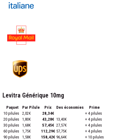
Levitra Générique 10mg
Paquet
Par Pilule
Prix
Des économies
Prime
10 pilules
2,02€
28,34€
+ 4 pilules
20 pilules
1,80€
43,28€
13,40€
+ 4 pilules
30 pilules
1,68€
57,45€
27,57€
+ 4 pilules
60 pilules
1,75€
112,29€
57,75€
+ 4 pilules
90 pilules
1,58€
158,42€
96,64€
+ 10 pilules