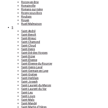
Roissy-en-Brie
Romainville
Romans-sur-Isère
Rosny-sous-Bois
Roubaix
Rouen
Rueil-Malmaison
S
Saint-André
Saint-Benoît
Saint-Brieuc
Saint-Chamond
Saint-Cloud
Saint-Denis
Saint-Dié-des-Vosges
Saint-Dizier
Saint-Étienne
Saint-Étienne-du-Rouvray
Saint-Genis-Laval
Saint-Germain-en-Laye
Saint-Gratien
Saint-Herblain
Saint-Joseph
Saint-Laurent-du-Maroni
Saint-Laurent-du-Var
Saint-Leu
Saint-Louis
Saint-Malo
Saint-Mandé
Saint-Martin-d'Hères