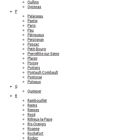
Oullins
Oyonnax
P
Palaiseau
Pantin
Paris
Pau
Périgueux
Perpignan
Pessac
Petit-Bourg
Pierrefitte-sur-Seine
Plaisir
Poissy
Poitiers
Pontault-Combault
Pontoise
Puteaux
Q
Quimper
R
Rambouillet
Reims
Rennes
Rezé
Rillieux-la-Pape
Ris-Orangis
Roanne
Rochefort
Rodez