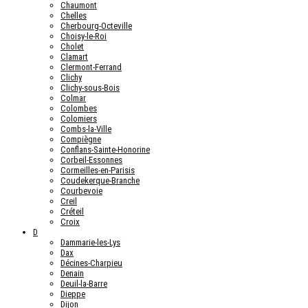
Chaumont
Chelles
Cherbourg-Octeville
Choisy-le-Roi
Cholet
Clamart
Clermont-Ferrand
Clichy
Clichy-sous-Bois
Colmar
Colombes
Colomiers
Combs-la-Ville
Compiègne
Conflans-Sainte-Honorine
Corbeil-Essonnes
Cormeilles-en-Parisis
Coudekerque-Branche
Courbevoie
Creil
Créteil
Croix
D
Dammarie-les-Lys
Dax
Décines-Charpieu
Denain
Deuil-la-Barre
Dieppe
Dijon