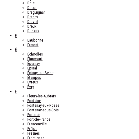
Dole
Douai
Draguignan
Drancy
Draveil
Dreux
Dunkirk
E
Eaubonne
Ermont
É
Échirolles
Élancourt
Épernay
Épinal
Épinay-sur-Seine
Étampes
Évreux
Évry
F
Fleury-les-Aubrais
Fontaine
Fontenay-aux-Roses
Fontenay-sous-Bois
Forbach
Fort-de-France
Franconville
Fréjus
Fresnes
Frontignan