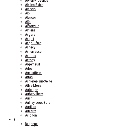
Aix-en-Provence
Aix-les-Bains
Ajaccio
Albi
Alençon
Alès
Alfortville
Amiens
Angers
Anglet
Angoulême
Annecy
Annemasse
Antibes
Antony
Argenteuil
Arles
Armentières
Arras
Asnières-sur-Seine
Athis-Mons
Aubagne
Aubervilliers
Auch
Aulnay-sous-Bois
Aurillac
Auxerre
Avignon
B
Bagneux