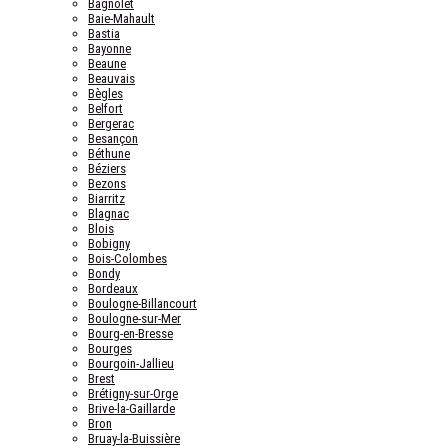
Bagnolet
Baie-Mahault
Bastia
Bayonne
Beaune
Beauvais
Bègles
Belfort
Bergerac
Besançon
Béthune
Béziers
Bezons
Biarritz
Blagnac
Blois
Bobigny
Bois-Colombes
Bondy
Bordeaux
Boulogne-Billancourt
Boulogne-sur-Mer
Bourg-en-Bresse
Bourges
Bourgoin-Jallieu
Brest
Brétigny-sur-Orge
Brive-la-Gaillarde
Bron
Bruay-la-Buissière