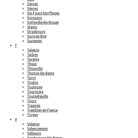
Sevran
Sèvres
Six-Fours-les-Plages
Soissons
Sotteville-lès-Rouen
Stains
Strasbourg
Sucy-en-Brie
Suresnes
T
Talence
Tarbes
Taverny
Thiais
Thionville
Thonon-les-Bains
Torcy
Toulon
Toulouse
Tourcoing
Tournefeuille
Tours
Trappes
Tremblay-en-France
Troyes
V
Valence
Valenciennes
Vallauris
Vandoeuvre-lès-Nancy