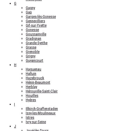
G
Gagny
Gap
Garges-lès-Gonesse
Gennevilliers
Gif-sur-Yvette
Gonesse
Goussainville
Gradignan
Grande-Synthe
Grasse
Grenoble
Grigny
Guyancourt
H
Haguenau
Halluin
Hazebrouck
Hénin-Beaumont
Herblay
Hérouville-Saint-Clair
Houilles
Hyères
I
Illkirch-Graffenstaden
Issy-les-Moulineaux
Istres
Ivry-sur-Seine
J
Joué-lès-Tours