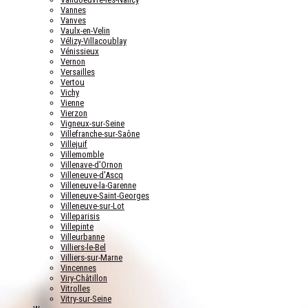
Vannes
Vanves
Vaulx-en-Velin
Vélizy-Villacoublay
Vénissieux
Vernon
Versailles
Vertou
Vichy
Vienne
Vierzon
Vigneux-sur-Seine
Villefranche-sur-Saône
Villejuif
Villemomble
Villenave-d'Ornon
Villeneuve-d'Ascq
Villeneuve-la-Garenne
Villeneuve-Saint-Georges
Villeneuve-sur-Lot
Villeparisis
Villepinte
Villeurbanne
Villiers-le-Bel
Villiers-sur-Marne
Vincennes
Viry-Châtillon
Vitrolles
Vitry-sur-Seine