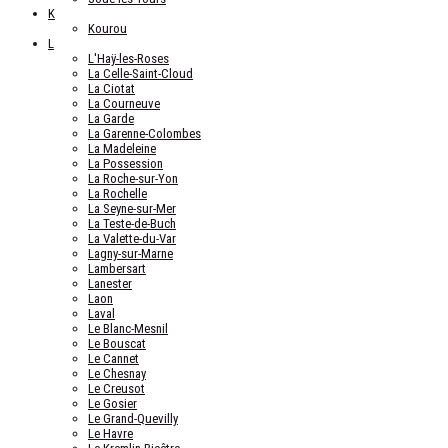
K
Kourou
L
L'Haÿ-les-Roses
La Celle-Saint-Cloud
La Ciotat
La Courneuve
La Garde
La Garenne-Colombes
La Madeleine
La Possession
La Roche-sur-Yon
La Rochelle
La Seyne-sur-Mer
La Teste-de-Buch
La Valette-du-Var
Lagny-sur-Marne
Lambersart
Lanester
Laon
Laval
Le Blanc-Mesnil
Le Bouscat
Le Cannet
Le Chesnay
Le Creusot
Le Gosier
Le Grand-Quevilly
Le Havre