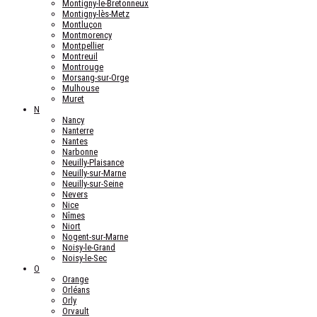
Montigny-le-Bretonneux
Montigny-lès-Metz
Montluçon
Montmorency
Montpellier
Montreuil
Montrouge
Morsang-sur-Orge
Mulhouse
Muret
N
Nancy
Nanterre
Nantes
Narbonne
Neuilly-Plaisance
Neuilly-sur-Marne
Neuilly-sur-Seine
Nevers
Nice
Nîmes
Niort
Nogent-sur-Marne
Noisy-le-Grand
Noisy-le-Sec
O
Orange
Orléans
Orly
Orvault