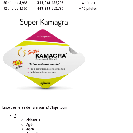
60 pilules
4,96€
318,06€
136,29€
+ 4 pilules
92 pilules
4,35€
443,89€
252,78€
+ 10 pilules
Liste des villes de livraison fr.101spill.com
A
Abbeville
Agde
Agen