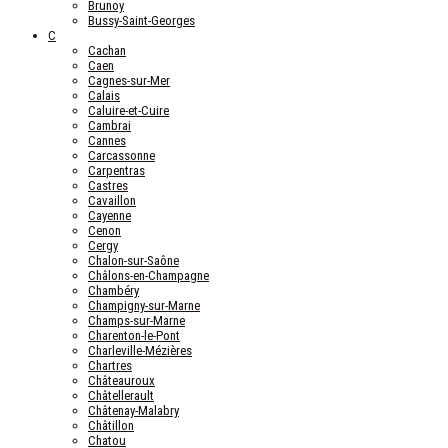
Brunoy
Bussy-Saint-Georges
C
Cachan
Caen
Cagnes-sur-Mer
Calais
Caluire-et-Cuire
Cambrai
Cannes
Carcassonne
Carpentras
Castres
Cavaillon
Cayenne
Cenon
Cergy
Chalon-sur-Saône
Châlons-en-Champagne
Chambéry
Champigny-sur-Marne
Champs-sur-Marne
Charenton-le-Pont
Charleville-Mézières
Chartres
Châteauroux
Châtellerault
Châtenay-Malabry
Châtillon
Chatou