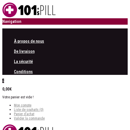
Navigation
À propos de nous
De livraison
La sécurité
Conditions
0
0,00€
Votre panier est vide !
Mon compte
Liste de souhaits (0)
Panier d’achat
Valider la commande