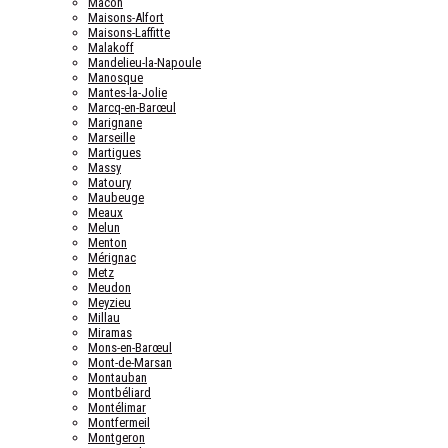
Mâcon
Maisons-Alfort
Maisons-Laffitte
Malakoff
Mandelieu-la-Napoule
Manosque
Mantes-la-Jolie
Marcq-en-Barœul
Marignane
Marseille
Martigues
Massy
Matoury
Maubeuge
Meaux
Melun
Menton
Mérignac
Metz
Meudon
Meyzieu
Millau
Miramas
Mons-en-Barœul
Mont-de-Marsan
Montauban
Montbéliard
Montélimar
Montfermeil
Montgeron