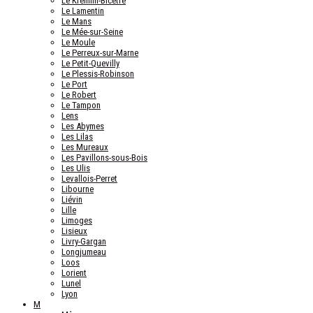
Le Kremlin-Bicêtre
Le Lamentin
Le Mans
Le Mée-sur-Seine
Le Moule
Le Perreux-sur-Marne
Le Petit-Quevilly
Le Plessis-Robinson
Le Port
Le Robert
Le Tampon
Lens
Les Abymes
Les Lilas
Les Mureaux
Les Pavillons-sous-Bois
Les Ulis
Levallois-Perret
Libourne
Liévin
Lille
Limoges
Lisieux
Livry-Gargan
Longjumeau
Loos
Lorient
Lunel
Lyon
M