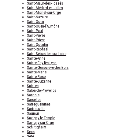
Saint-Maur-des-Fossés
Saint-Médard-en-Jalles
Saint-Michel-sur-Orge
Saint-Nazaire
Saint-Ouen
Saint-Ouen-l'Aumône
Saint-Paul
Saint-Pierre
Saint-Priest
Saint-Quentin
Saint-Raphaël
Saint-Sébastien-sur-Loire
Sainte-Anne
Sainte-Foy-lès-Lyon
Sainte-Geneviève-des-Bois
Sainte-Marie
Sainte-Rose
Sainte-Suzanne
Saintes
Salon-de-Provence
Sannois
Sarcelles
Sarreguemines
Sartrouville
Saumur
Savigny-le-Temple
Savigny-sur-Orge
Schiltigheim
Sens
Sète