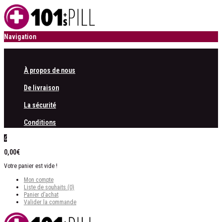
Navigation
À propos de nous
De livraison
La sécurité
Conditions
0
0,00€
Votre panier est vide !
Mon compte
Liste de souhaits (0)
Panier d’achat
Valider la commande