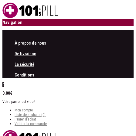
Navigation
À propos de nous
De livraison
La sécurité
Conditions
0
0,00€
Votre panier est vide !
Mon compte
Liste de souhaits (0)
Panier d’achat
Valider la commande