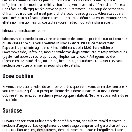
Les effets indésirables les plus courants sont les suivants: pouls rapide et
irrégulier, tremblements, anxiété, vision floue, vomissements, fièvre, diarrhée, etc.
Une réaction allergique très grave se produit rarement. Beaucoup de personnes
utilisant ce médicament n’ont pas d’effets secondaires graves. Adressez-vous à
votre médecin ou à votre pharmacien pour plus de détails. Si vous remarquez des
effets non mentionnés ici, contactez votre médecin ou votre pharmacien.
Interaction médicamenteuse
Informez votre médecin ou votre pharmacien de tous les produits sur ordonnance
ou en vente libre que vous pouvez utiliser avant d’utiliser ce médicament.
Dapoxetine peut interagir avec: * les inhibiteurs de la MAO: furazolidone,
isocarboxazide, linézolide, moclobémide tranylcypromine, etc. * Antipsychotiques
(également appelés neuroleptiques): fluphénazine, etc. * Antagonistes des
récepteurs H2: cimétidine, ranitidine, famotidine, nizatidine, etc. Consultez votre
médecin ou votre pharmacien pour plus de détails.
Dose oubliée
Si vous avez oublié votre dose, prenez-la dès que vous vous en rendez compte. Si
vous constatez qu'il est presque l'heure de la dose suivante, sautez la dose
oubliée et reprenez votre schéma posologique habituel. Ne prenez pas votre dose
deux fois.
Surdose
Si vous pensez avoir utilisé trop de ce médicament, consultez immédiatement un
médecin d'urgence. Les symptômes de surdosage comprennent généralement des
douleurs thoraciques, des nausées, des battements de coeur irréguliers et une