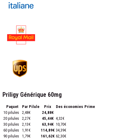
Priligy Générique 60mg
Paquet
Par Pilule
Prix
Des économies
Prime
10 pilules
2,48€
24,88€
20 pilules
2,27€
45,44€
4,32€
30 pilules
2,13€
63,94€
10,70€
60 pilules
1,91€
114,89€
34,39€
90 pilules
1,79€
161,62€
62,30€