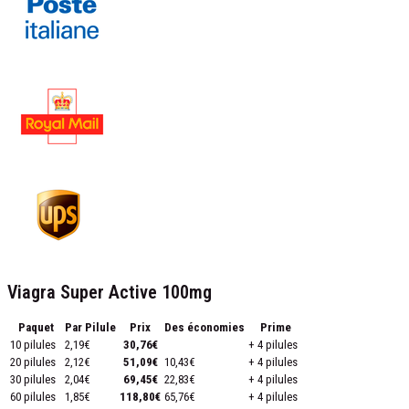
Viagra Super Active 100mg
Paquet
Par Pilule
Prix
Des économies
Prime
10 pilules
2,19€
30,76€
+ 4 pilules
20 pilules
2,12€
51,09€
10,43€
+ 4 pilules
30 pilules
2,04€
69,45€
22,83€
+ 4 pilules
60 pilules
1,85€
118,80€
65,76€
+ 4 pilules