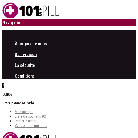
Navigation
À propos de nous
De livraison
La sécurité
Conditions
0
0,00€
Votre panier est vide !
Mon compte
Liste de souhaits (0)
Panier d’achat
Valider la commande