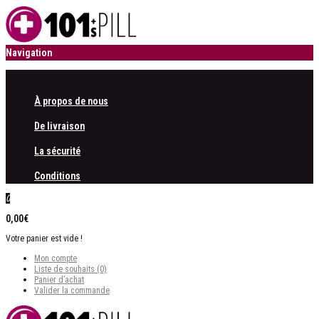
Navigation
À propos de nous
De livraison
La sécurité
Conditions
0
0,00€
Votre panier est vide !
Mon compte
Liste de souhaits (0)
Panier d’achat
Valider la commande