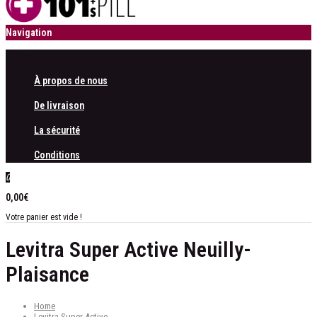
Navigation
À propos de nous
De livraison
La sécurité
Conditions
0
0,00€
Votre panier est vide !
Levitra Super Active Neuilly-
Plaisance
Home
Levitra Super Active