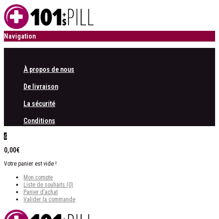
Navigation
À propos de nous
De livraison
La sécurité
Conditions
0
0,00€
Votre panier est vide !
Mon compte
Liste de souhaits (0)
Panier d’achat
Valider la commande