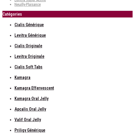
Neuilly-Plaisance
Catégories
Cialis Générique
Levitra Générique
Cialis Originale
Levitra Originale
Cialis Soft Tabs
Kamagra
Kamagra Effervescent
Kamagra Oral Jelly
Apcalis Oral Jelly
Valif Oral Jelly
Priligy Générique