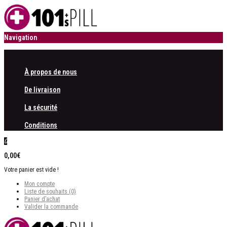
Navigation
À propos de nous
De livraison
La sécurité
Conditions
0
0,00€
Votre panier est vide !
Mon compte
Liste de souhaits (0)
Panier d’achat
Valider la commande