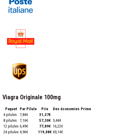
Viagra Originale 100mg
Paquet
Par Pilule
Prix
Des économies
Prime
4 pilules
7,84€
31,37€
8 pilules
7,16€
57,30€
5,44€
12 pilules
6,49€
77,89€
16,22€
24 pilules
4,96€
119,08€
69,14€