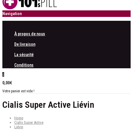
Navigation
À propos de nous
De livraison
La sécurité
Conditions
0
0,00€
Votre panier est vide !
Cialis Super Active Liévin
Home
Cialis Super Active
Liévin