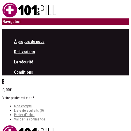
Navigation
À propos de nous
De livraison
La sécurité
Conditions
0
0,00€
Votre panier est vide !
Mon compte
Liste de souhaits (0)
Panier d’achat
Valider la commande