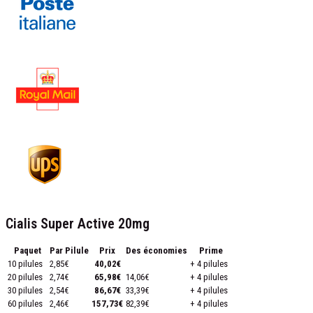
Cialis Super Active 20mg
Paquet
Par Pilule
Prix
Des économies
Prime
10 pilules
2,85€
40,02€
+ 4 pilules
20 pilules
2,74€
65,98€
14,06€
+ 4 pilules
30 pilules
2,54€
86,67€
33,39€
+ 4 pilules
60 pilules
2,46€
157,73€
82,39€
+ 4 pilules