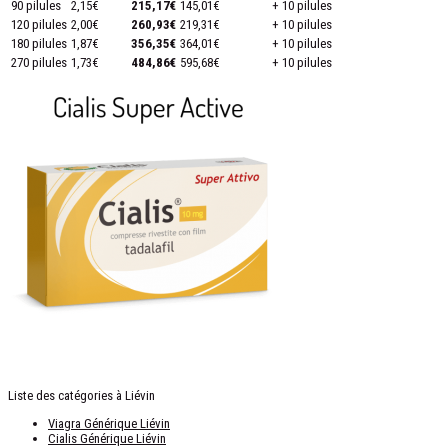
90 pilules
2,15€
215,17€
145,01€
+ 10 pilules
120 pilules
2,00€
260,93€
219,31€
+ 10 pilules
180 pilules
1,87€
356,35€
364,01€
+ 10 pilules
270 pilules
1,73€
484,86€
595,68€
+ 10 pilules
Liste des catégories à Liévin
Viagra Générique Liévin
Cialis Générique Liévin