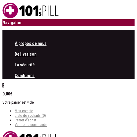
Navigation
À propos de nous
De livraison
La sécurité
Conditions
0
0,00€
Votre panier est vide !
Mon compte
Liste de souhaits (0)
Panier d’achat
Valider la commande