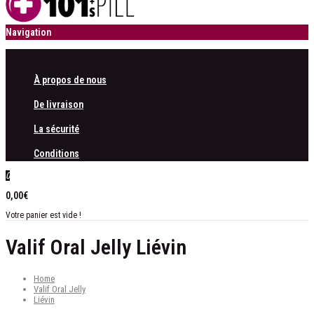
Navigation
À propos de nous
De livraison
La sécurité
Conditions
0
0,00€
Votre panier est vide !
Valif Oral Jelly Liévin
Home
Valif Oral Jelly
Liévin